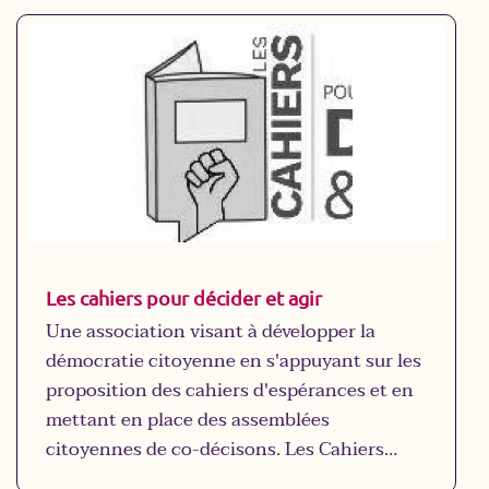
quartier.
L’accès des habitants des quartiers
populaires au plus grand nombre
d’opportunités, à l’éducation, la formation
et l’emploi est un objectif prioritaire pour la
Ville. En complément des activités
existantes la Ville souhaite mettre l’accent
sur les enjeux liés au numérique à 360
degrés : emploi/formation, accès au
numérique, un lieu de vie accessible, Un lieu
Les cahiers pour décider et agir
d’excellence de l’accompagnement socio-
Une association visant à développer la
professionnelle.
démocratie citoyenne en s'appuyant sur les
proposition des cahiers d'espérances et en
mettant en place des assemblées
citoyennes de co-décisons. Les Cahiers
souhaitent également gagner la bataille