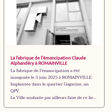
Ce film est soutenu par France Active et le
labo de l'ESS. Fairprod a lancé une
campagne de financement participatif
diffusé sur le site onagit.org.
le teaser du documentaire
La fabrique de l'émancipation Claude
Alphandéry à ROMAINVILLE
La fabrique de l'émancipation a été
inaugurée le 5 juin 2025 à ROMAINVILLE.
Implantée dans le quartier Gagarine, un
QPV.
La Ville souhaite par ailleurs faire de ce lieu
un tiers-lieu de formation et d’inclusion
socio-professionnelle pour les habitants du