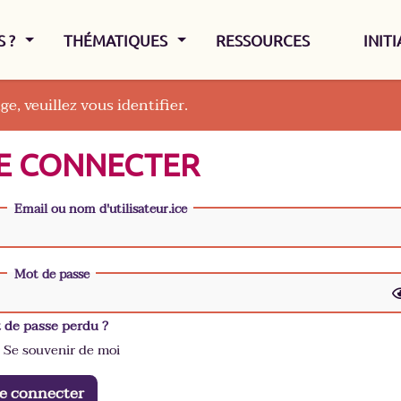
AFFICHER LE MENU
AFFICHER LE MENU
 ?
THÉMATIQUES
RESSOURCES
INIT
ge, veuillez vous identifier.
E CONNECTER
Email ou nom d'utilisateur.ice
Mot de passe
 de passe perdu ?
Se souvenir de moi
e connecter