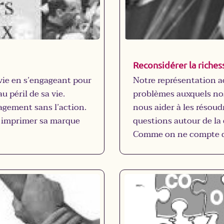
Reconsidérer la riches
 vie en s’engageant pour
Notre représentation ac
u péril de sa vie.
problèmes auxquels nos
agement sans l’action.
nous aider à les résoud
r imprimer sa marque
questions autour de la 
Comme on ne compte que
caux : dans la
flux monétaires sans d
a collaboration
nuisible on va considé
ant pendant 10 années
entreprise doit être ai
intervient pour l’essen
liqué des choix
fossiles génératrices d’
lus modérés (haut
n’est pas grave de lim