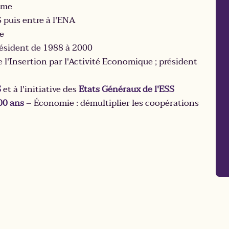
ome
 que Claude lui-même ?
 puis entre à l'ENA
e
résident de 1988 à 2000
 l'Insertion par l'Activité Economique ; président
S
et à l'initiative des
Etats Généraux de l'ESS
00 ans
– Économie : démultiplier les coopérations