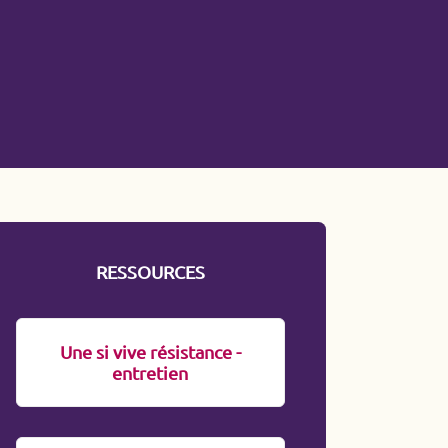
·s et habitant·e·s, participant·e·s ou
rsonnes morales (pouvoirs publics
onomiques et de la société civile),
– visant à créer et développer un
erritoire.
ci aux coopérations territoriales au
 écologique juste.
RESSOURCES
Une si vive résistance -
entretien