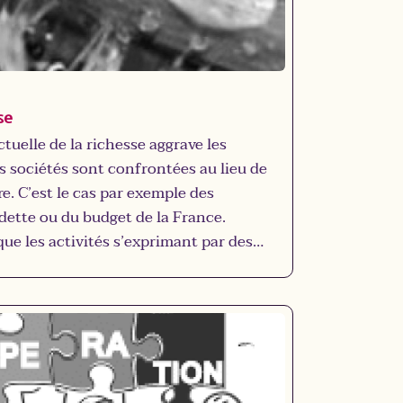
se
tuelle de la richesse aggrave les
 sociétés sont confrontées au lieu de
re. C’est le cas par exemple des
dette ou du budget de la France.
 les activités s’exprimant par des
iscerner leur caractère bénéfique ou
rer par exemple qu’une grande
dée sans contrepartie même si elle
tiel dans le secteur des industries
effet de serre et, inversement, qu' il
iter considérablement les subventions