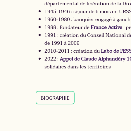
départemental de libération de la Dr
Quel est le meilleur témoin de sa vie
1945-1946 : séjour de 6 mois en URSS
1960-1980 : banquier engagé à gauch
1988 : fondateur de
France Active
; p
1991 : création du Conseil National de
de 1991 à 2009
2010-2011 : création du
Labo de l'ES
2022 :
Appel de Claude Alphandéry 1
solidaires dans les territoires
BIOGRAPHIE