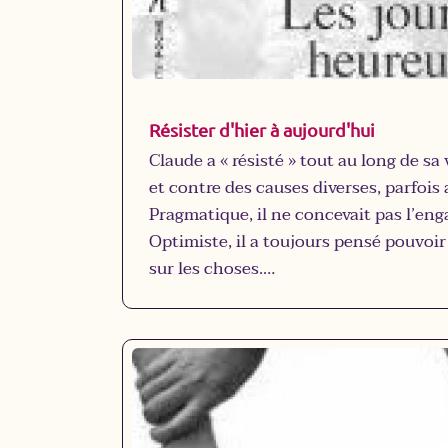
Résister d'hier à aujourd'hui
Claude a « résisté » tout au long de sa
et contre des causes diverses, parfois a
Pragmatique, il ne concevait pas l’eng
Optimiste, il a toujours pensé pouvoi
sur les choses.
Ses premiers engagements ont été radi
Résistance à l’occupation nazie et à l
pétainiste puis en adhérant et milit
au PC.
Par la suite, ses engagements ont imp
politiques, économiques et sociaux p